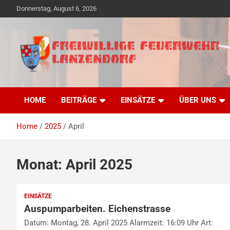
Skip
Donnerstag, August 6, 2026
to
content
Freiwillige Ehrensache seit 1890
Freiwillige Feuerwehr
HOME
BEITRÄGE
EINSÄTZE
ÜBER UNS
Lanzendorf
Home
2025
April
Monat:
April 2025
EINSÄTZE
Auspumparbeiten. Eichenstrasse
Datum: Montag, 28. April 2025 Alarmzeit: 16:09 Uhr Art: