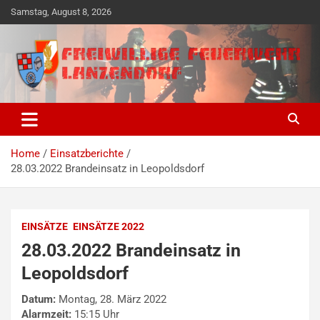
Skip
Samstag, August 8, 2026
to
content
Freiwillige Ehrensache seit 1890
Freiwillige Feuerwehr
Lanzendorf
Home
Einsatzberichte
28.03.2022 Brandeinsatz in Leopoldsdorf
EINSÄTZE
EINSÄTZE 2022
28.03.2022 Brandeinsatz in
Leopoldsdorf
Datum:
Montag, 28. März 2022
Alarmzeit:
15:15 Uhr