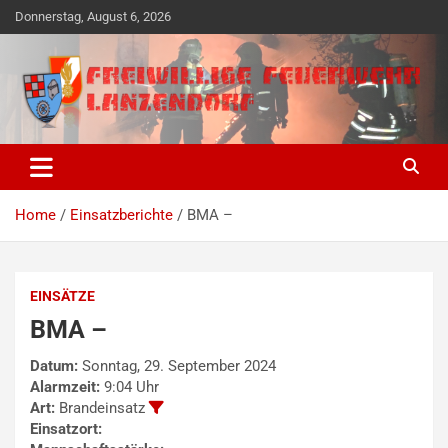
Skip
Donnerstag, August 6, 2026
to
content
Freiwillige Ehrensache seit 1890
Freiwillige Feuerwehr
Lanzendorf
Home
Einsatzberichte
BMA –
EINSÄTZE
BMA –
Datum:
Sonntag, 29. September 2024
Alarmzeit:
9:04 Uhr
Art:
Brandeinsatz
Einsatzort: