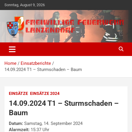
Skip
Sonntag, August 9, 2026
to
content
Freiwillige Ehrensache seit 1890
Freiwillige Feuerwehr
Lanzendorf
Home
Einsatzberichte
14.09.2024 T1 – Sturmschaden – Baum
EINSÄTZE
EINSÄTZE 2024
14.09.2024 T1 – Sturmschaden –
Baum
Datum:
Samstag, 14. September 2024
Alarmzeit:
15:37 Uhr