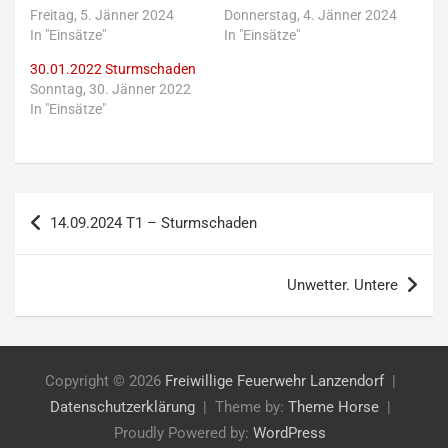
Freitag, 5. Jänner 2024
Donnerstag, 4. Jänner 2024
In "Einsätze"
In "Einsätze"
30.01.2022 Sturmschaden
Sonntag, 30. Jänner 2022
In "Einsätze"
Beitragsnavigation
14.09.2024 T1 – Sturmschaden
Unwetter. Untere
Copyright © 2026
Freiwillige Feuerwehr Lanzendorf
Datenschutzerklärung
Theme by:
Theme Horse
Proudly Powered by:
WordPress