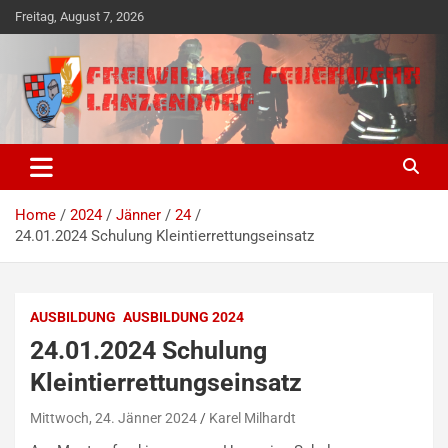
Skip
Freitag, August 7, 2026
to
content
Freiwillige Ehrensache seit 1890
Freiwillige Feuerwehr
Lanzendorf
Home
2024
Jänner
24
24.01.2024 Schulung Kleintierrettungseinsatz
AUSBILDUNG
AUSBILDUNG 2024
24.01.2024 Schulung
Kleintierrettungseinsatz
Mittwoch, 24. Jänner 2024
Karel Milhardt