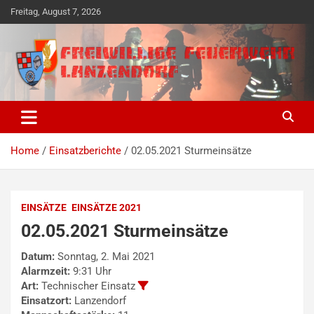
Skip
Freitag, August 7, 2026
to
content
Freiwillige Ehrensache seit 1890
Freiwillige Feuerwehr
Lanzendorf
Home
Einsatzberichte
02.05.2021 Sturmeinsätze
EINSÄTZE
EINSÄTZE 2021
02.05.2021 Sturmeinsätze
Datum:
Sonntag, 2. Mai 2021
Alarmzeit:
9:31 Uhr
Art:
Technischer Einsatz
Einsatzort:
Lanzendorf