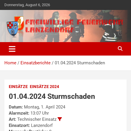
Skip
Donnerstag, August 6, 2026
to
content
Freiwillige Ehrensache seit 1890
Freiwillige Feuerwehr
Lanzendorf
Home
Einsatzberichte
01.04.2024 Sturmschaden
EINSÄTZE
EINSÄTZE 2024
01.04.2024 Sturmschaden
Datum:
Montag, 1. April 2024
Alarmzeit:
13:07 Uhr
Art:
Technischer Einsatz
Einsatzort:
Lanzendorf