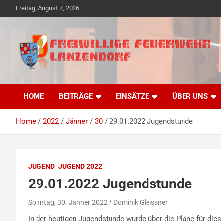
Skip
Freitag, August 7, 2026
to
content
Freiwillige Ehrensache seit 1890
Freiwillige Feuerwehr
HOME
BEITRÄGE
EINSÄTZE
ÜBER UNS
Lanzendorf
Home
2022
Jänner
30
29.01.2022 Jugendstunde
JUGEND
JUGEND 2022
29.01.2022 Jugendstunde
Sonntag, 30. Jänner 2022
Dominik Gleissner
In der heutigen Jugendstunde wurde über die Pläne für die