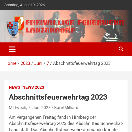
Skip
Sonntag, August 9, 2026
to
content
Freiwillige Ehrensache seit 1890
Freiwillige Feuerwehr
Lanzendorf
Home
2023
Juni
7
Abschnittsfeuerwehrtag 2023
NEWS
NEWS 2023
Abschnittsfeuerwehrtag 2023
Mittwoch, 7. Juni 2023
Karel Milhardt
Am vergangenen Freitag fand in Himberg der
Abschnittsfeuerwehrtag 2023 des Abschnittes Schwechat-
Land statt. Das Abschnittsfeuerwehrkommando konnte